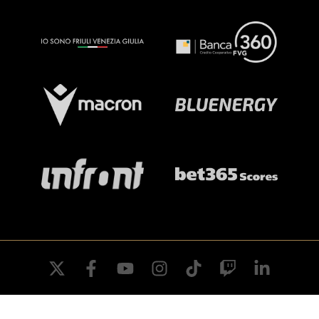
twitter
facebook
youtube
instagram
tiktok
twitch
linkedin