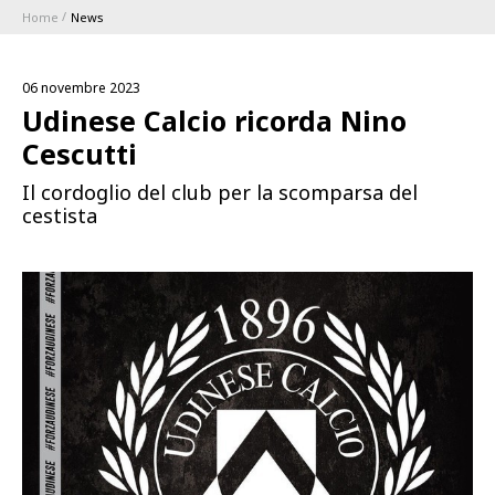
Home
News
ABBONAMENTI
06 novembre 2023
1896 MEMBERSHIP PROGRAM
Udinese Calcio ricorda Nino
Cescutti
STAGIONE
Il cordoglio del club per la scomparsa del
cestista
CLUB
Serie A
BLUENERGY STADIUM
Coppa Italia
MEETING CENTER
SPONSOR
Calendari e Risultati
Classifiche
SQUADRE