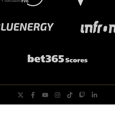
twitter
facebook
youtube
instagram
tiktok
twitch
linkedin