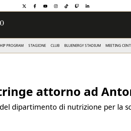
twitter
facebook
youtube
instagram
tiktok
twitch
linkedin
SHIP PROGRAM
STAGIONE
CLUB
BLUENERGY STADIUM
MEETING CENT
stringe attorno ad Ant
 del dipartimento di nutrizione per la