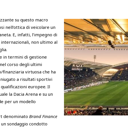
lizzante su questo macro
i nell’ottica di veicolare un
neta. E, infatti, l’impegno di
internazionali, non ultimo al
lia.
e in termini di gestione
el corso degli ultimi
/finanziaria virtuosa che ha
iugato a risultati sportivi
 qualificazioni europee. Il
uale la Dacia Arena e su un
ide per un modello
port denominato
Brand Finance
su un sondaggio condotto