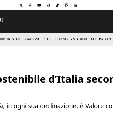
twitter
facebook
youtube
instagram
tiktok
twitch
linkedin
SHIP PROGRAM
STAGIONE
CLUB
BLUENERGY STADIUM
MEETING CENT
stenibile d’Italia sec
à, in ogni sua declinazione, è Valore co