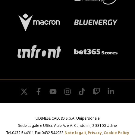
twitter
facebook
youtube
instagram
tiktok
twitch
linkedin
UDINESE CALCIO S.p.A. Unipersonale
Sede Legale e Uffici: Viale A. e A. Candolini, 2 33100 Udine
Tel.0432 544911 Fax 0432 544933
Note legali
,
Privacy
,
Cookie Policy