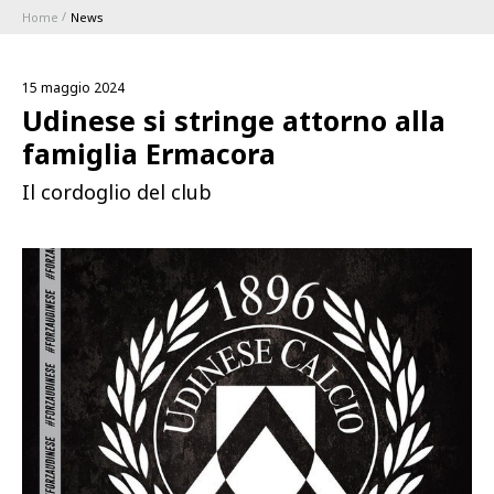
Home
News
ABBONAMENTI
15 maggio 2024
1896 MEMBERSHIP PROGRAM
Udinese si stringe attorno alla
famiglia Ermacora
STAGIONE
Il cordoglio del club
CLUB
Serie A
BLUENERGY STADIUM
Coppa Italia
MEETING CENTER
SPONSOR
Calendari e Risultati
Classifiche
SQUADRE