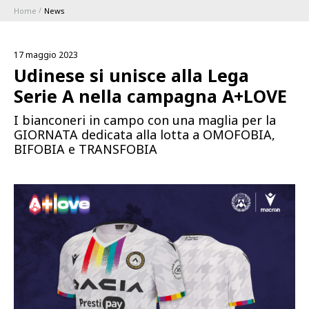
Home
News
ABBONAMENTI
17 maggio 2023
1896 MEMBERSHIP PROGRAM
Udinese si unisce alla Lega
Serie A nella campagna A+LOVE
STAGIONE
I bianconeri in campo con una maglia per la
GIORNATA dedicata alla lotta a OMOFOBIA,
CLUB
BIFOBIA e TRANSFOBIA
Serie A
BLUENERGY STADIUM
Coppa Italia
MEETING CENTER
SPONSOR
Calendari e Risultati
Classifiche
SQUADRE