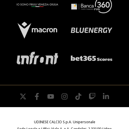
twitter
facebook
youtube
instagram
tiktok
twitch
linkedin
UDINESE CALCIO S.p.A. Unipersonale
Sede Legale e Uffici: Viale A. e A. Candolini, 2 33100 Udine