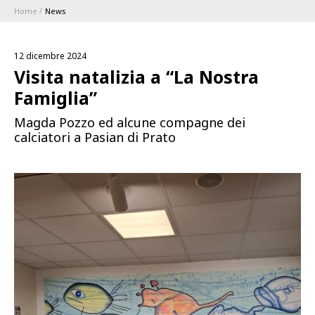
Home
News
ABBONAMENTI
12 dicembre 2024
1896 MEMBERSHIP PROGRAM
Visita natalizia a “La Nostra
Famiglia”
STAGIONE
Magda Pozzo ed alcune compagne dei
calciatori a Pasian di Prato
CLUB
Serie A
BLUENERGY STADIUM
Coppa Italia
MEETING CENTER
SPONSOR
Calendari e Risultati
Classifiche
SQUADRE