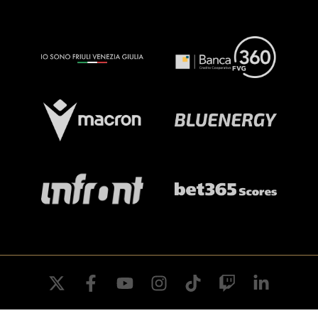
twitter
facebook
youtube
instagram
tiktok
twitch
linkedin