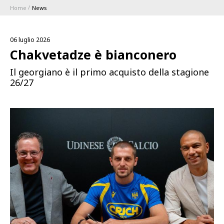
Home
News
ABBONAMENTI
06 luglio 2026
1896 MEMBERSHIP PROGRAM
Chakvetadze è bianconero
Il georgiano è il primo acquisto della stagione
STAGIONE
26/27
CLUB
Serie A
BLUENERGY STADIUM
Coppa Italia
MEETING CENTER
SPONSOR
Calendari e Risultati
Classifiche
SQUADRE