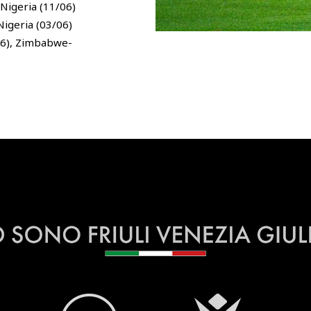
-Nigeria (11/06)
Nigeria (03/06)
06), Zimbabwe-