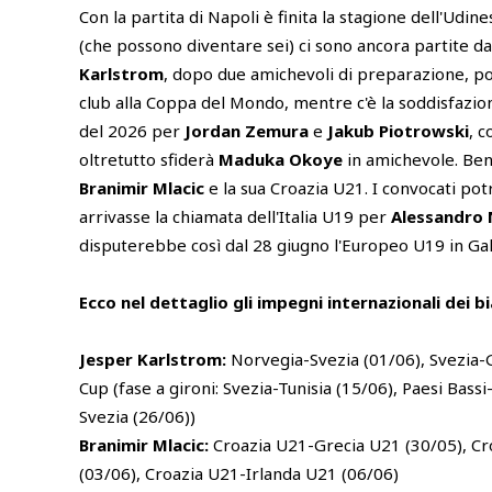
Con la partita di Napoli è finita la stagione dell'Udi
(che possono diventare sei) ci sono ancora partite da
Karlstrom
, dopo due amichevoli di preparazione, po
club alla Coppa del Mondo, mentre c'è la soddisfazi
del 2026 per
Jordan Zemura
e
Jakub Piotrowski
, c
oltretutto sfiderà
Maduka Okoye
in amichevole. Ben
Branimir Mlacic
e la sua Croazia U21. I convocati pot
arrivasse la chiamata dell'Italia U19 per
Alessandro 
disputerebbe così dal 28 giugno l'Europeo U19 in Gal
Ecco nel dettaglio gli impegni internazionali dei b
Jesper Karlstrom:
Norvegia-Svezia (01/06), Svezia-G
Cup (fase a gironi: Svezia-Tunisia (15/06), Paesi Bass
Svezia (26/06))
Branimir Mlacic:
Croazia U21-Grecia U21 (30/05), C
(03/06), Croazia U21-Irlanda U21 (06/06)