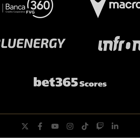
twitter
facebook
youtube
instagram
tiktok
twitch
linkedin