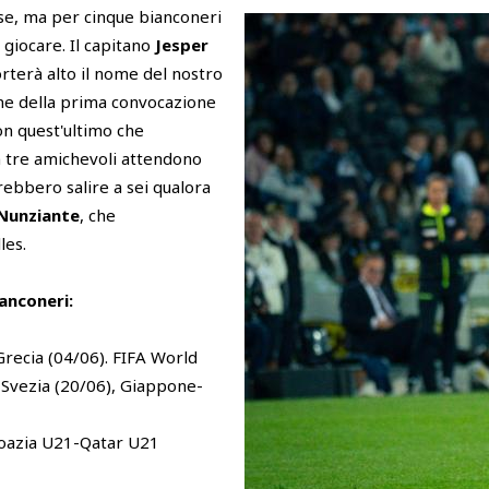
nese, ma per cinque bianconeri
 giocare. Il capitano
Jesper
rterà alto il nome del nostro
one della prima convocazione
on quest'ultimo che
 tre amichevoli attendono
rebbero salire a sei qualora
Nunziante
, che
les.
ianconeri:
recia (04/06). FIFA World
i-Svezia (20/06), Giappone-
roazia U21-Qatar U21