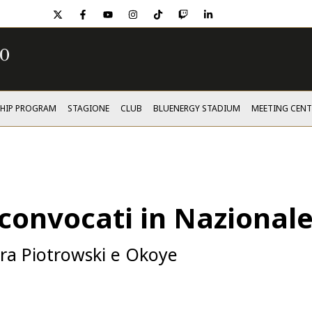
twitter
facebook
youtube
instagram
tiktok
twitch
linkedin
SHIP PROGRAM
STAGIONE
CLUB
BLUENERGY STADIUM
MEETING CENT
convocati in Nazional
tra Piotrowski e Okoye