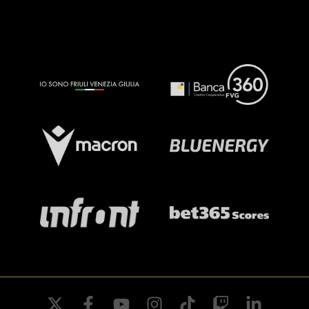
twitter
facebook
youtube
instagram
tiktok
twitch
linkedin