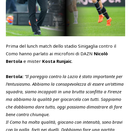
SHOP
Academy
Cattedra Universidad Europea
PHOTOGALLERY
Esports
Prima del lunch match dello stadio Sinigaglia contro il
Como hanno parlato ai microfoni di DAZN
Nicolò
Bertola
e mister
Kosta Runjaic
.
Bertola:
“Il pareggio contro la Lazio è stato importante per
l’entusiasmo. Abbiamo la consapevolezza di essere un’ottima
squadra, siamo incappati in una brutta sconfitta a Firenze
ma abbiamo la qualità per giocarcela con tutti. Sappiamo
che dobbiamo dare tutto, oggi possiamo dimostrare di fare
bene contro chiunque.
Il Como ha molta qualità, giocano con intensità, sono bravi
con la palla, forti nei duelli. Dobbiamo fare una partita