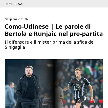
Home
News
ABBONAMENTI
03 gennaio 2026
1896 MEMBERSHIP PROGRAM
Como-Udinese | Le parole di
Bertola e Runjaic nel pre-partita
STAGIONE
Il difensore e il mister prima della sfida del
Sinigaglia
CLUB
Serie A
BLUENERGY STADIUM
Coppa Italia
MEETING CENTER
SPONSOR
Calendari e Risultati
Classifiche
SQUADRE