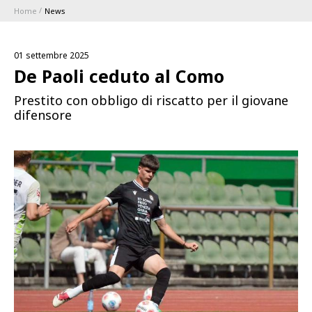
Home
News
ABBONAMENTI
01 settembre 2025
1896 MEMBERSHIP PROGRAM
De Paoli ceduto al Como
Prestito con obbligo di riscatto per il giovane
STAGIONE
difensore
CLUB
Serie A
BLUENERGY STADIUM
Coppa Italia
MEETING CENTER
SPONSOR
Calendari e Risultati
Classifiche
SQUADRE