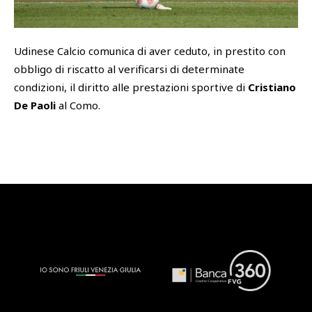
SHOP
Academy
Udinese Calcio comunica di aver ceduto, in prestito con
Cattedra Universidad Europea
obbligo di riscatto al verificarsi di determinate
PHOTOGALLERY
Esports
condizioni, il diritto alle prestazioni sportive di
Cristiano
De Paoli
al Como.