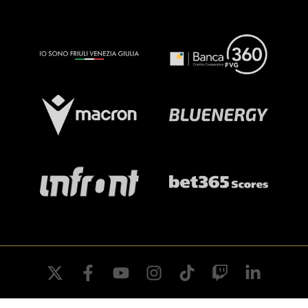
twitter
facebook
youtube
instagram
tiktok
twitch
linkedin