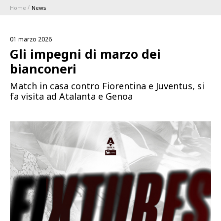
Home
News
ABBONAMENTI
01 marzo 2026
1896 MEMBERSHIP PROGRAM
Gli impegni di marzo dei
bianconeri
STAGIONE
Match in casa contro Fiorentina e Juventus, si
fa visita ad Atalanta e Genoa
CLUB
Serie A
BLUENERGY STADIUM
Coppa Italia
MEETING CENTER
SPONSOR
Calendari e Risultati
Classifiche
SQUADRE