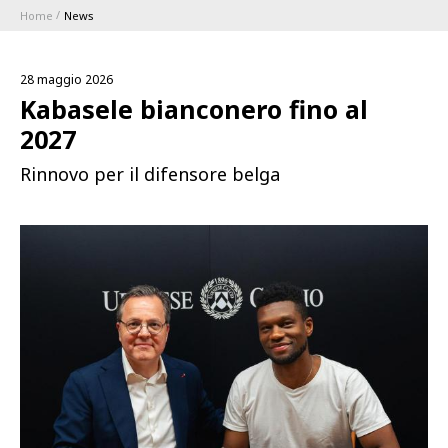
Home
News
ABBONAMENTI
28 maggio 2026
1896 MEMBERSHIP PROGRAM
Kabasele bianconero fino al
2027
STAGIONE
Rinnovo per il difensore belga
CLUB
Serie A
BLUENERGY STADIUM
Coppa Italia
MEETING CENTER
SPONSOR
Calendari e Risultati
Classifiche
SQUADRE