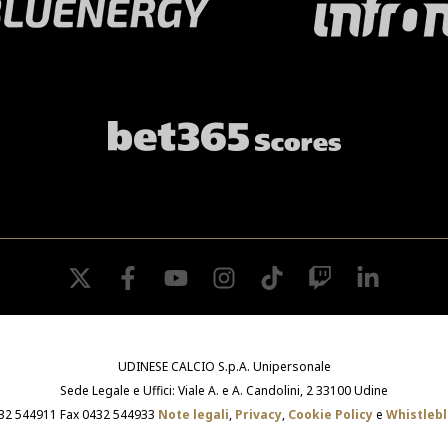
twitter
facebook
youtube
instagram
tiktok
twitch
linkedin
UDINESE CALCIO S.p.A. Unipersonale
Sede Legale e Uffici: Viale A. e A. Candolini, 2 33100 Udine
432 544911 Fax 0432 544933
Note legali
,
Privacy
,
Cookie Policy
e
Whistleb