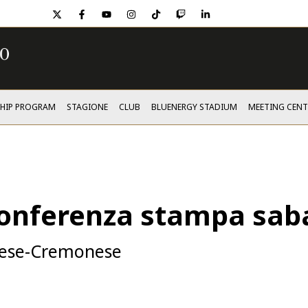
twitter
facebook
youtube
instagram
tiktok
twitch
linkedin
SHIP PROGRAM
STAGIONE
CLUB
BLUENERGY STADIUM
MEETING CENT
conferenza stampa saba
dinese-Cremonese