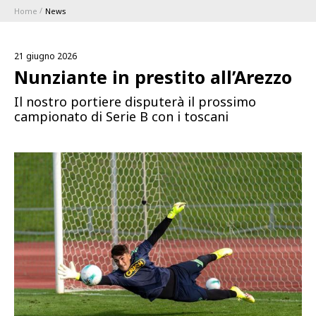
Home
News
ABBONAMENTI
21 giugno 2026
1896 MEMBERSHIP PROGRAM
Nunziante in prestito all’Arezzo
Il nostro portiere disputerà il prossimo
STAGIONE
campionato di Serie B con i toscani
CLUB
Serie A
BLUENERGY STADIUM
Coppa Italia
MEETING CENTER
SPONSOR
Calendari e Risultati
Classifiche
SQUADRE