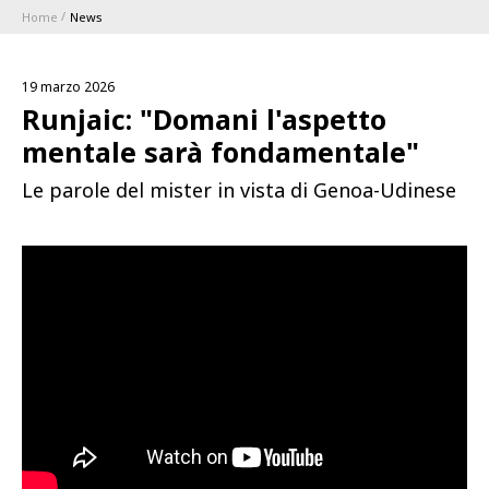
Home
News
ABBONAMENTI
19 marzo 2026
1896 MEMBERSHIP PROGRAM
Runjaic: "Domani l'aspetto
mentale sarà fondamentale"
STAGIONE
Le parole del mister in vista di Genoa-Udinese
CLUB
Serie A
BLUENERGY STADIUM
Coppa Italia
MEETING CENTER
SPONSOR
Calendari e Risultati
Classifiche
SQUADRE