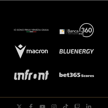
twitter
facebook
youtube
instagram
tiktok
twitch
linkedin