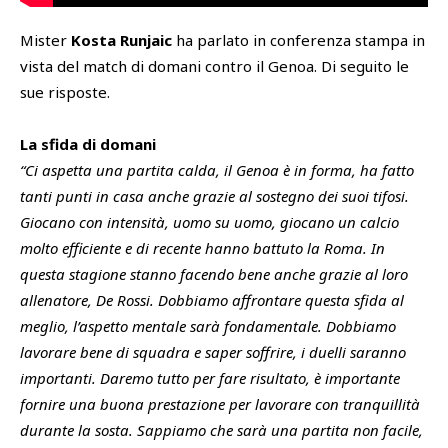
Mister
Kosta Runjaic
ha parlato in conferenza stampa in
SHOP
Academy
vista del match di domani contro il Genoa. Di seguito le
Cattedra Universidad Europea
sue risposte.
PHOTOGALLERY
Esports
La sfida di domani
“Ci aspetta una partita calda, il Genoa è in forma, ha fatto
tanti punti in casa anche grazie al sostegno dei suoi tifosi.
Giocano con intensità, uomo su uomo, giocano un calcio
molto efficiente e di recente hanno battuto la Roma. In
questa stagione stanno facendo bene anche grazie al loro
allenatore, De Rossi. Dobbiamo affrontare questa sfida al
meglio, l’aspetto mentale sarà fondamentale. Dobbiamo
lavorare bene di squadra e saper soffrire, i duelli saranno
importanti. Daremo tutto per fare risultato, è importante
fornire una buona prestazione per lavorare con tranquillità
durante la sosta. Sappiamo che sarà una partita non facile,