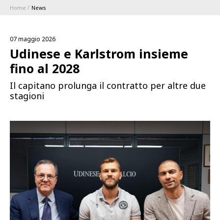
Home
News
ABBONAMENTI
07 maggio 2026
1896 MEMBERSHIP PROGRAM
Udinese e Karlstrom insieme
fino al 2028
STAGIONE
Il capitano prolunga il contratto per altre due
stagioni
CLUB
Serie A
BLUENERGY STADIUM
Coppa Italia
MEETING CENTER
SPONSOR
Calendari e Risultati
Classifiche
SQUADRE