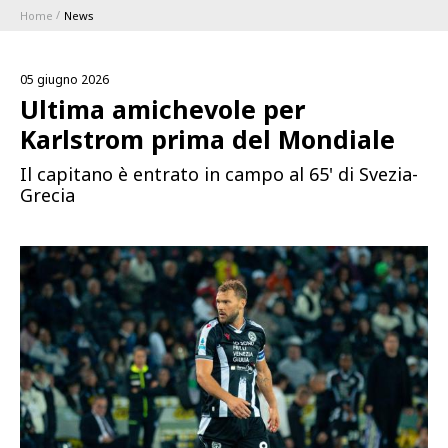
Home
News
ABBONAMENTI
05 giugno 2026
1896 MEMBERSHIP PROGRAM
Ultima amichevole per
Karlstrom prima del Mondiale
STAGIONE
Il capitano è entrato in campo al 65' di Svezia-
Grecia
CLUB
Serie A
BLUENERGY STADIUM
Coppa Italia
MEETING CENTER
SPONSOR
Calendari e Risultati
Classifiche
SQUADRE