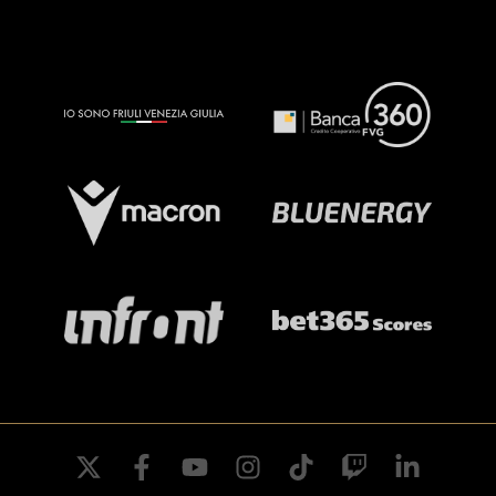
twitter
facebook
youtube
instagram
tiktok
twitch
linkedin