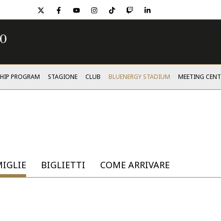
twitter
facebook
youtube
instagram
tiktok
twitch
linkedin
SHIP PROGRAM
STAGIONE
CLUB
BLUENERGY STADIUM
MEETING CENT
IGLIE
BIGLIETTI
COME ARRIVARE