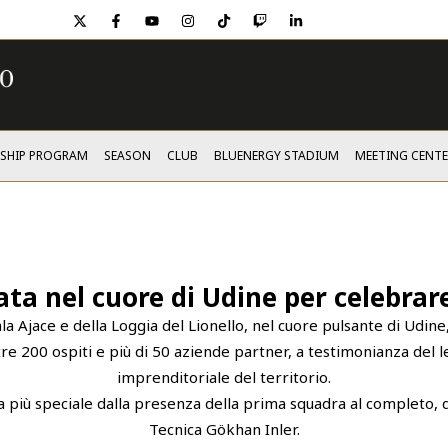
twitter
facebook
youtube
instagram
tiktok
twitch
linkedin
SHIP PROGRAM
SEASON
CLUB
BLUENERGY STADIUM
MEETING CENTE
ta nel cuore di Udine per celebrare
Sala Ajace e della Loggia del Lionello, nel cuore pulsante di Udin
re 200 ospiti e più di 50 aziende partner, a testimonianza del l
imprenditoriale del territorio.
più speciale dalla presenza della prima squadra al completo, d
Tecnica Gökhan Inler.