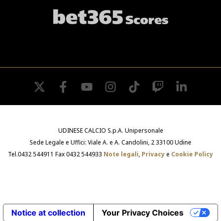
twitter
facebook
youtube
instagram
tiktok
twitch
linkedin
UDINESE CALCIO S.p.A. Unipersonale
Sede Legale e Uffici: Viale A. e A. Candolini, 2 33100 Udine
Tel.0432 544911 Fax 0432 544933
Note legali
,
Privacy
e
Cookie Policy
Notice at collection
Your Privacy Choices