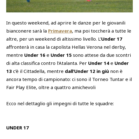
SHOP
Academy
In questo weekend, ad aprire le danze per le giovanili
Cattedra Universidad Europea
bianconere sarà la
Primavera
, ma poi toccherà a tutte le
PHOTOGALLERY
Esports
altre, per un weekend di altissimo livello. L’
Under 17
affronterà in casa la capolista Hellas Verona nel derby,
mentre
Under 16
e
Under 15
sono attese da due scontri
di alta classifica contro l’Atalanta. Per
Under 14
e
Under
13
c’è il Cittadella, mentre
dall’Under 12 in giù
non è
ancora tempo di campionato: ci sono il Torneo Tuntar e il
Fair Play Elite, oltre a quattro amichevoli
Ecco nel dettaglio gli impegni di tutte le squadre:
UNDER 17