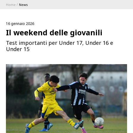
Home
News
ABBONAMENTI
16 gennaio 2026
1896 MEMBERSHIP PROGRAM
Il weekend delle giovanili
Test importanti per Under 17, Under 16 e
STAGIONE
Under 15
CLUB
Serie A
BLUENERGY STADIUM
Coppa Italia
MEETING CENTER
SPONSOR
Calendari e Risultati
Classifiche
SQUADRE