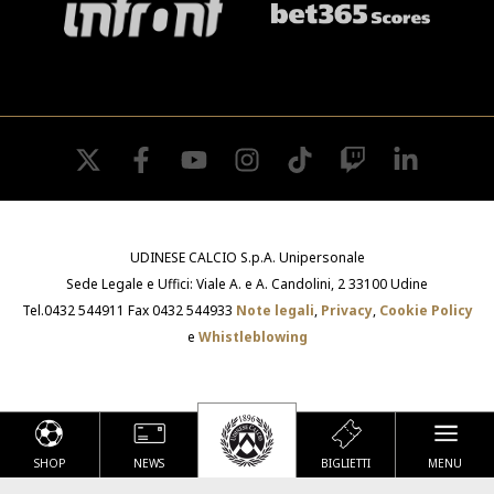
twitter
facebook
youtube
instagram
tiktok
twitch
linkedin
UDINESE CALCIO S.p.A. Unipersonale
Sede Legale e Uffici: Viale A. e A. Candolini, 2 33100 Udine
Tel.0432 544911 Fax 0432 544933
Note legali
,
Privacy
,
Cookie Policy
e
Whistleblowing
SHOP
NEWS
BIGLIETTI
MENU
Le tue preferenze relative alla privacy