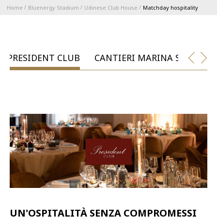
Home
Bluenergy Stadium
Udinese Club House
Matchday hospitality
ABBONAMENTI
1896 MEMBERSHIP PROGRAM
PRESIDENT CLUB
CANTIERI MARINA SAN GIO
STAGIONE
CLUB
Serie A
BLUENERGY STADIUM
Coppa Italia
MEETING CENTER
SPONSOR
Calendari e Risultati
Classifiche
UN'OSPITALITÀ SENZA COMPROMESSI
SQUADRE