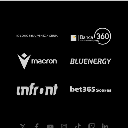
twitter
facebook
youtube
instagram
tiktok
twitch
linkedin