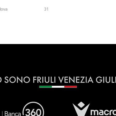
dova
31