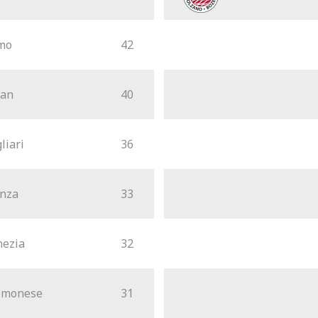
mo
42
lan
40
liari
36
nza
33
nezia
32
emonese
31