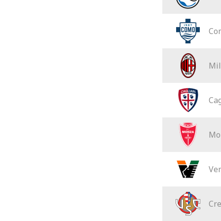
Co
Mi
Cag
Mo
Ve
Cr