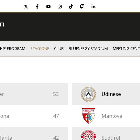
twitter
facebook
youtube
instagram
tiktok
twitch
linkedin
SHIP PROGRAM
STAGIONE
CLUB
BLUENERGY STADIUM
MEETING CENT
er
53
Udinese
rona
47
Mantova
lanta
42
Sudtirol