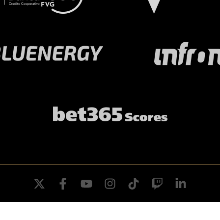
twitter
facebook
youtube
instagram
tiktok
twitch
linkedin